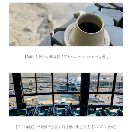
【Sniite】唯一の世界観!?巨大ベンチでコーヒーを飲む
【2022年版】25歳以下が安く飛行機に乗る方法【ANA/JAL比較】