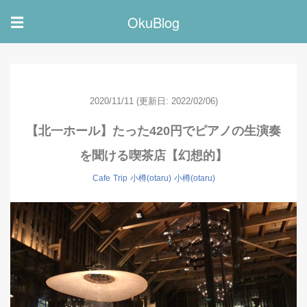
OkuBlog
☰
2020/11/11
(更新日: 2022/02/06)
【北一ホール】たった420円でピアノの生演奏
を聞ける喫茶店【幻想的】
Cafe
Trip
小樽(otaru)
小樽(otaru)