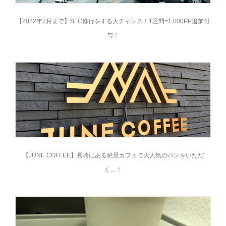
【2022年7月まで】SFC修行をする大チャンス！1区間=1,000PP追加付
与！
【JUNE COFFEE】長崎にある絶景カフェで大人気のパンをいただ
く…！