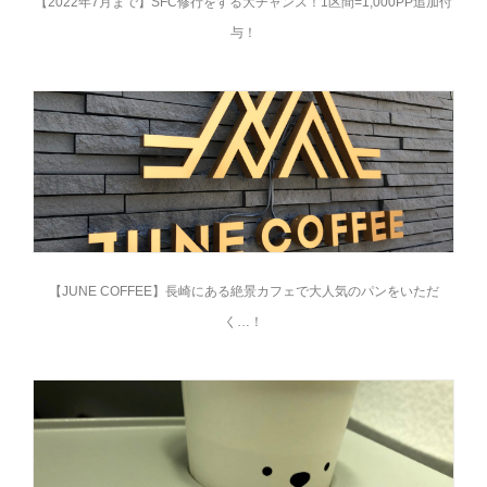
【2022年7月まで】SFC修行をする大チャンス！1区間=1,000PP追加付
与！
【JUNE COFFEE】長崎にある絶景カフェで大人気のパンをいただ
く…！