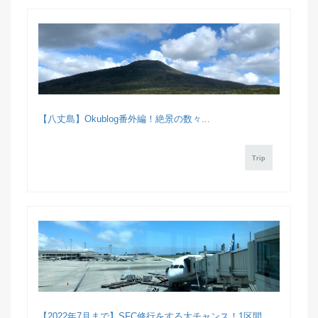
【八丈島】Okublog番外編！絶景の数々...
Trip
【2022年7月まで】SFC修行をする大チャンス！1区間