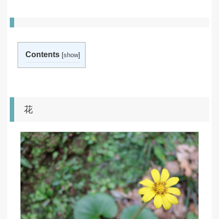
Contents
[
]
show
花