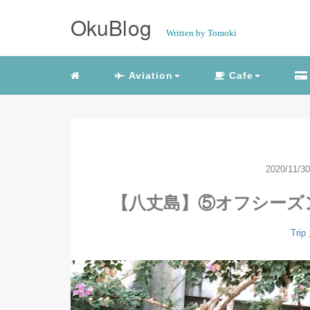
OkuBlog
Written by Tomoki
Aviation
Cafe
2020/11/30
【八丈島】⑤オフシーズ
Trip