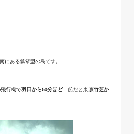
ど南にある瓢箪型の島です。
の飛行機で
羽田から50分ほど
、船だと東
京竹芝か