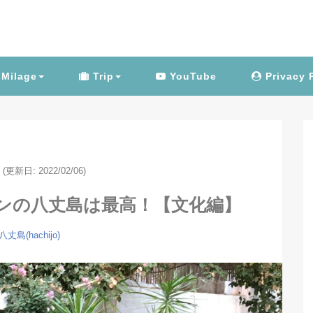
Milage
Trip
YouTube
Privacy 
(更新日: 2022/02/06)
ンの八丈島は最高！【文化編】
八丈島(hachijo)