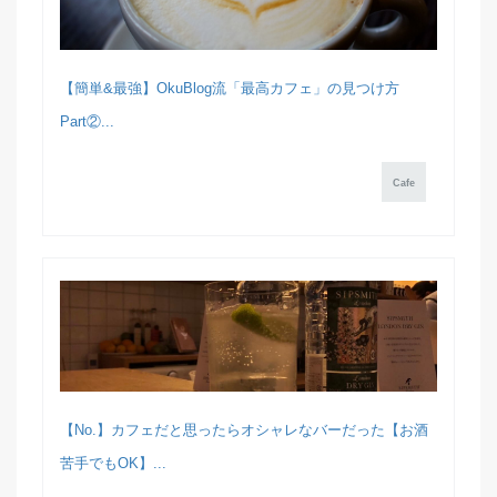
【簡単&最強】OkuBlog流「最高カフェ」の見つけ方
Part②...
Cafe
【No.】カフェだと思ったらオシャレなバーだった【お酒
苦手でもOK】...