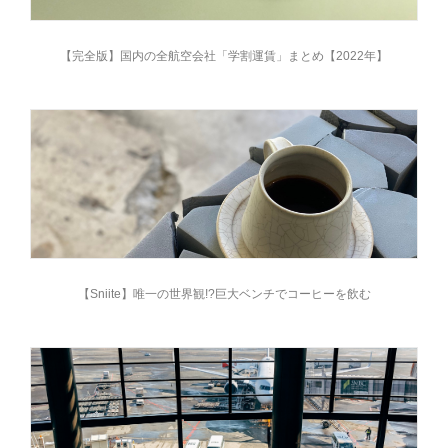
【完全版】国内の全航空会社「学割運賃」まとめ【2022年】
【Sniite】唯一の世界観!?巨大ベンチでコーヒーを飲む