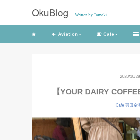
OkuBlog
Written by Tomoki
Aviation
Cafe
2020/10/29
【YOUR DAIRY CO
Cafe
羽田空港