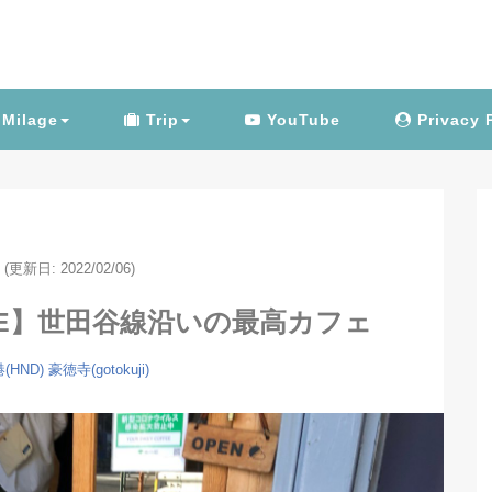
Milage
Trip
YouTube
Privacy 
(更新日: 2022/02/06)
FFEE】世田谷線沿いの最高カフェ
(HND)
豪徳寺(gotokuji)