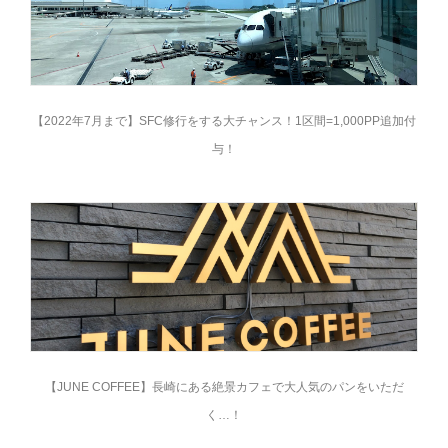
【2022年7月まで】SFC修行をする大チャンス！1区間=1,000PP追加付
与！
【JUNE COFFEE】長崎にある絶景カフェで大人気のパンをいただ
く…！