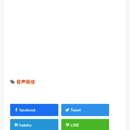
音声発信
facebook
Tweet
hatebu
LINE