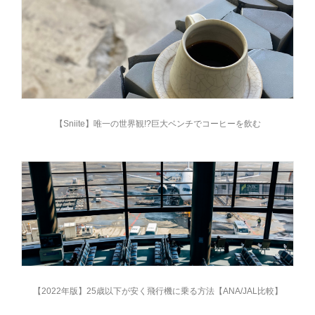
【Sniite】唯一の世界観!?巨大ベンチでコーヒーを飲む
【2022年版】25歳以下が安く飛行機に乗る方法【ANA/JAL比較】