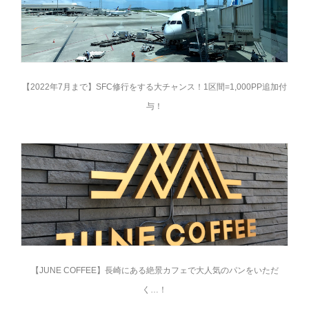
【2022年7月まで】SFC修行をする大チャンス！1区間=1,000PP追加付
与！
【JUNE COFFEE】長崎にある絶景カフェで大人気のパンをいただ
く…！