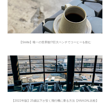
【Sniite】唯一の世界観!?巨大ベンチでコーヒーを飲む
【2022年版】25歳以下が安く飛行機に乗る方法【ANA/JAL比較】