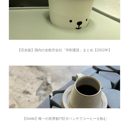
【完全版】国内の全航空会社「学割運賃」まとめ【2022年】
【Sniite】唯一の世界観!?巨大ベンチでコーヒーを飲む