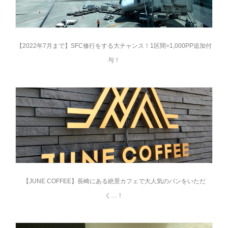
【2022年7月まで】SFC修行をする大チャンス！1区間=1,000PP追加付
与！
【JUNE COFFEE】長崎にある絶景カフェで大人気のパンをいただ
く…！